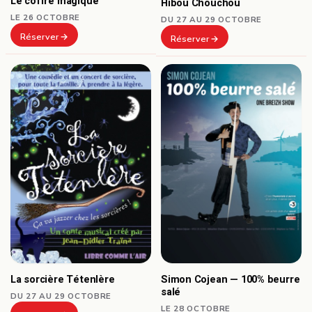
Le coffre magique
Hibou Chouchou
LE 26 OCTOBRE
DU 27 AU 29 OCTOBRE
Réserver
Réserver
La sorcière Tétenlère
Simon Cojean — 100% beurre
salé
DU 27 AU 29 OCTOBRE
LE 28 OCTOBRE